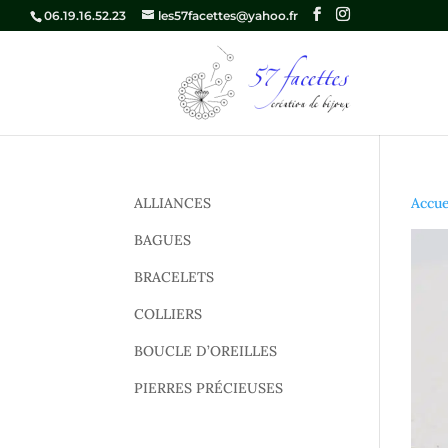
06.19.16.52.23
les57facettes@yahoo.fr
ALLIANCES
Accue
BAGUES
BRACELETS
COLLIERS
BOUCLE D’OREILLES
PIERRES PRÉCIEUSES