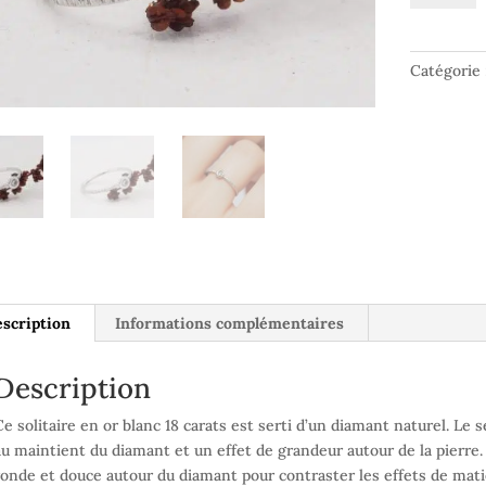
Bague
or
blanc
Catégorie
18
carats
et
diamant
-
London
scription
Informations complémentaires
Description
Ce solitaire en or blanc 18 carats est serti d’un diamant naturel. Le s
au maintient du diamant et un effet de grandeur autour de la pierre. J’
ronde et douce autour du diamant pour contraster les effets de mati