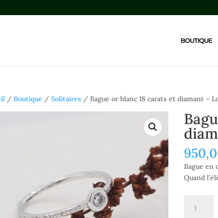
BOUTIQUE
il
/
Boutique
/
Solitaires
/ Bague or blanc 18 carats et diamant – 
Bagu
diam
950,
Bague en o
Quand l’él
quantité
de